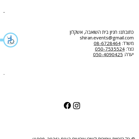
תקנון
כתובתנו: חניון בית השואבה, אשקלון
shiran.events@gmail.com
משרד:
08-6728464
נצר:
050-7535524
יערה:
050-4090425
© כל הזכויות שמורות לשירן אירועים בע"מ (1998-2026)