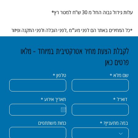
עלות גידול גבוה החל מ 30 ש"ח למטר רץ*
*כל המחירים באתר הם לפני מע״מ ,לפני הובלה ולפני התקנה ופיזור
לקבלת הצעת מחיר אטרקטיבית במיוחד - מלאו
פרטים כאן
שם מלא
טלפון
r
דוא"ל
תאריך אירוע
*
e
q
u
i
r
כמות משתתפים
במה מתעניין?
e
d