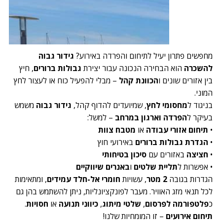
מחפשים פתרון יעיל לתיחום והפרדה באירוע?
גידור גבוה
להשכרה
הוא הבחירה הנכונה עבור יצירת
גבולות ברורים
, חיץ
בין אזורים שונים ו
הכוונת קהל
– מבלי להפעיל כוח או לעצור לחץ
המוני.
בניגוד ל
מחסומי לחץ
, שמיועדים להדוף קהל,
גידור גבוה
משמש
בעיקר ל
הפרדה וארגון במרחב
– למשל:
•
תיחום אזורי עבודה
או
מטבח צוות
•
הגדרת גבולות ברורים
באירועי חוץ
•
חציצה
באזורים עם
סיכון בטיחותי
• אפשרות ל
תליית שלטים
ו
באנרים שיווקיים
הגדרות בגובה
2 מטר
, עשויות
חומרי אל-חלד עמידים
, ומתאימות
לכל תנאי מזג האוויר. מעבר לפונקציונליות, ניתן להשתמש בהן גם
כ
פלטפורמה לפרסום
,
שלטי מיתוג
,
כיווני תנועה
או
חסויות
.
תיחום אירועים
– זו המומחיות שלנו!