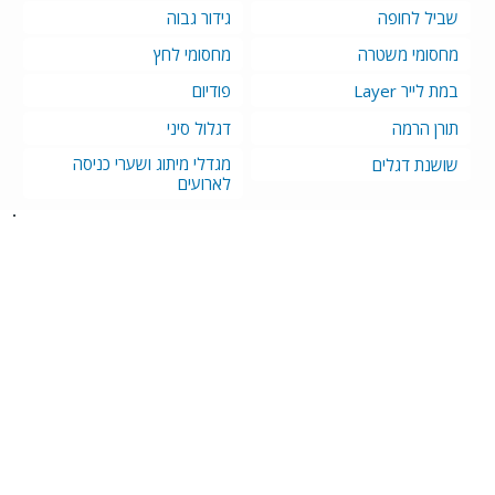
שביל לחופה
גידור גבוה
מחסומי משטרה
מחסומי לחץ
במת לייר Layer
פודיום
תורן הרמה
דגלול סיני
מגדלי מיתוג ושערי כניסה
שושנת דגלים
לארועים
בית
חבילות לארועים
אודות
במות
בלוג
במות לייר
המלצות
גידור ומחסומים
שאלות ותשובות
ציוד נילווה
צור קשר
דיגלול
הצהרת נגישות
חבילות ריהוט
מדיניות פרטיות
תקנון