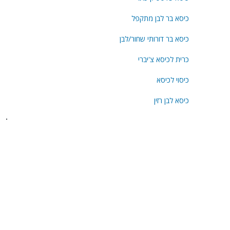
כיסא בר לבן מתקפל
כיסא בר דורותי שחור/לבן
כרית לכיסא צ'יברי
כיסוי לכיסא
כיסא לבן רזין
בית
חבילות לארועים
אודות
במות
בלוג
במות לייר
המלצות
גידור ומחסומים
שאלות ותשובות
ציוד נילווה
צור קשר
דיגלול
הצהרת נגישות
חבילות ריהוט
מדיניות פרטיות