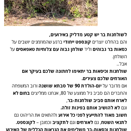
לשולחנות בר יש קטע מדליק באירועים,
והם בהחלט יוצרים
קונספט ייחודי
ברגע שהמוזמנים יושבים על
כסאות בר גבוהים
וליד
שולחן גבוה עם צלוחיות טאפאסים
על
השולחן.
אבל...
שולחנות וכיסאות בר יתאימו לחתונה שלכם בעיקר אם
האורחים שלכם צעירים.
אם מדובר על
יום-הולדת 90 של סבתא שושנה
ורוב המשפחה
והחברים הם סביב גיל ממוצע של 80, אנחנו ממליצים
בחום לא
לארח אותם סביב שולחנות-בר
,
וגם
לא להושיב אותם בפינות זולה.
חשוב מאוד להתייעץ לפני כל אירוע
ולהתאים את הריהוט גם
לתנאי השטח
, גם
לאורחים
וגם
לתקציב
וכמובן –
לקונספט.
שולחנות וכסאות-בר משלימים את הנראות הכללית של האירוע