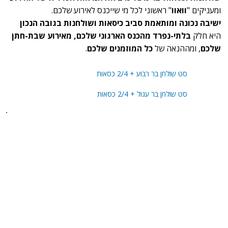
ומעניקים "
וואוו
" ראשוני לכל מי שייכנס לאירוע שלכם.
ישיבה נכונה ומותאמת סביב כיסאות ושולחנות בגובה הנכון
היא חלק
בלתי-נפרד מהכנס הארגוני שלכם, מאירוע שבת-חתן
שלכם
, ומההנאה של
כל המוזמנים שלכם
.
סט שולחן בר רבוע + 2/4 כסאות
סט שולחן בר עגול + 2/4 כסאות
בית
חבילות לארועים
אודות
במות
בלוג
במות לייר
המלצות
גידור ומחסומים
שאלות ותשובות
ציוד נילווה
צור קשר
דיגלול
הצהרת נגישות
חבילות ריהוט
מדיניות פרטיות