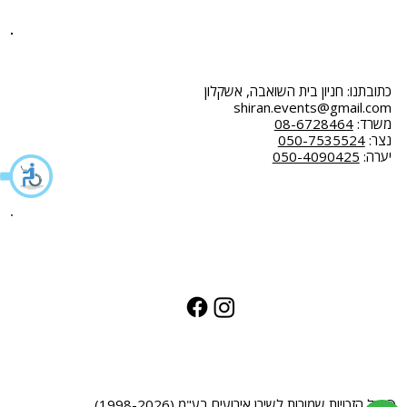
תקנון
כתובתנו: חניון בית השואבה, אשקלון
shiran.events@gmail.com
משרד:
08-6728464
נצר:
050-7535524
יערה:
050-4090425
© כל הזכויות שמורות לשירן אירועים בע"מ (1998-2026)