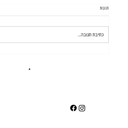
תגובות
כתיבת תגובה...
מקומות מומלצים לאירועי חוץ באשקלון ובדרום
המדריך
במות ו