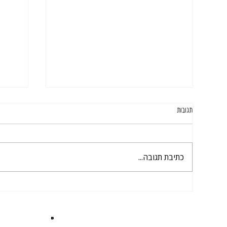
תגובות
כתיבת תגובה...
השכרת ציוד לאירועים בבית או בבית כנסת:
המדריך
מדריך לבר מצווה, עלייה לתורה ויומולדת
ובשפל