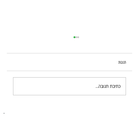
תגובות
כתיבת תגובה...
ההבדלים בין סוגי גדרות לאירועים בדרום והשפעתם על בטיחות
האירוע
בית
חבילות לארועים
אודות
במות
בלוג
במות לייר