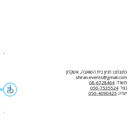
המלצות
גידור ומחסומים
שאלות ותשובות
ציוד נילווה
צור קשר
דיגלול
הצהרת נגישות
חבילות ריהוט
מדיניות פרטיות
תקנון
כתובתנו: חניון בית השואבה, אשקלון
shiran.events@gmail.com
משרד:
08-6728464
נצר:
050-7535524
יערה:
050-4090425