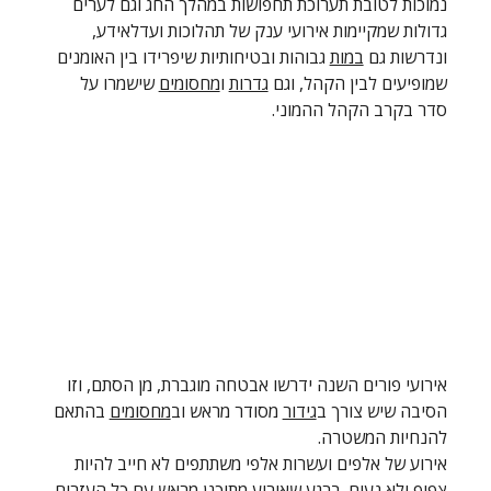
נמוכות לטובת תערוכת תחפושות במהלך החג וגם לערים 
גדולות שמקיימות אירועי ענק של תהלוכות ועדלאידע, 
ונדרשות גם 
במות
 גבוהות ובטיחותיות שיפרידו בין האומנים 
שמופיעים לבין הקהל, וגם 
גדרות
 ו
מחסומים
 שישמרו על 
סדר בקרב הקהל ההמוני.
אירועי פורים השנה ידרשו אבטחה מוגברת, מן הסתם, וזו 
הסיבה שיש צורך ב
גידור
 מסודר מראש וב
מחסומים
 בהתאם 
להנחיות המשטרה.
אירוע של אלפים ועשרות אלפי משתתפים לא חייב להיות 
צפוף ולא נעים. ברגע שאירוע מתוכנן מראש עם כל העזרים 