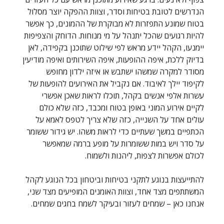
הנדרשים לטובת בטיחות וסדר, וצוות ההפקה יוצר מסלול 
בטוח שמונע התפזרות לא מבוקרת של ההמונים, כך אפשר 
להיות רגועים שהכל יתנהל על מי מנוחות. הדוחק והצפיפות 
יימנעו, הקהל יידע מראש לפי שילוט שתוכנן בקפידה, לאן 
בדיוק ללכת, איפה ההופעות, איפה השירותים ואיפה מודיעין 
מסודר למקרה שמשהו ישתבש או איזה ילדון מחופש 
לקיפוד יילך לאיבוד. אם נקביל את האירועים להופעות של 
עשרות אלפי אנשים בקהל, תוכלו לראות שאכן אפשרי 
לקיים אירוע המוני באופן בטוח ומכבד, כזה שלא כולם 
עולים אחד על השנייה, כזה שלא צריך לטפס לאמא על 
הכתפיים במשך שעתיים כדי לראות משהו. יש גידור ששומר 
על סדר ויש במות ששומרות על מופע ברמה שמאפשר 
לכולם אפשרות לצפות, ליהנות ולשמוח.
להתייעצות בנוגע לתקני בטיחות וביטחון בכל הנוגע לקהל 
המשתתפים מצד אחד, וצוות האומנים המופיעים מצד שני, 
אנחנו כאן – שמחים לעזור ובעיקר לשמח בחגים שמחים.