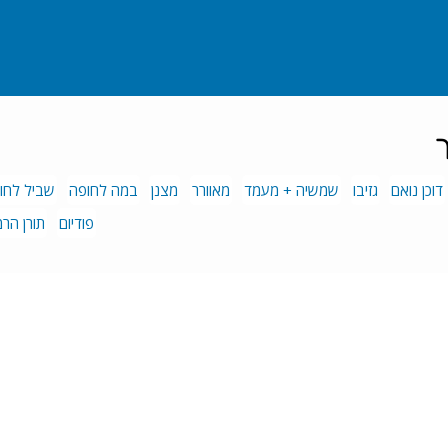
ך
דוכן נואם
גזיבו
שמשיה + מעמד
מאוורר
מצנן
במה לחופה
שביל לחו
פודיום
תורן הר
חבילות לארועים
בית
במות
אודות
במות לייר
בלוג
גידור ומחסומים
המלצות
ציוד נילווה
שאלות ותשובות
דיגלול
צור קשר