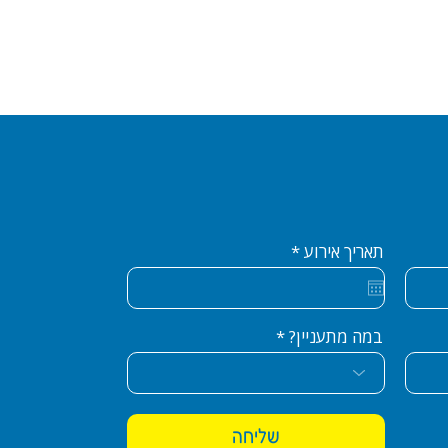
r
תאריך אירוע
*
e
q
u
i
r
במה מתעניין?
e
d
שליחה