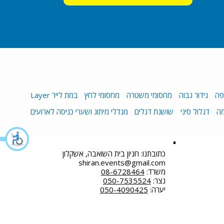
פה
גידור גבוה
מחסומי משטרה
מחסומי לחץ
במת לייר Layer
מה
דגלול סיני
שושנת דגלים
מגדלי מיתוג ושערי כניסה לארועים
כתובתנו: חניון בית השואבה, אשקלון
shiran.events@gmail.com
משרד:
08-6728464
נצר:
050-7535524
יערה:
050-4090425