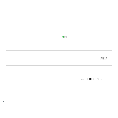
תגובות
כתיבת תגובה...
המדריך השלם : בחירת ציוד לאירועים קטנים כולל במות וריהוט
בית
חבילות לארועים
אודות
במות