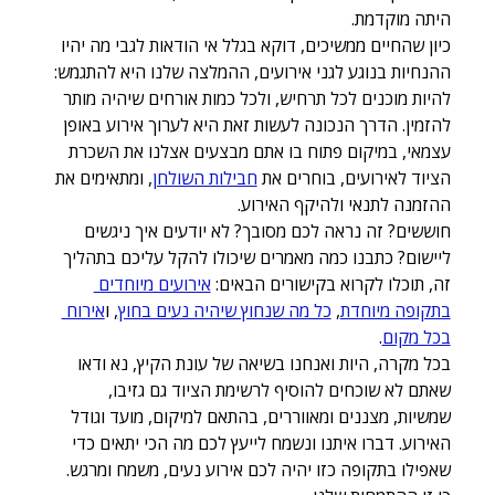
היתה מוקדמת.
כיון שהחיים ממשיכים, דוקא בגלל אי הודאות לגבי מה יהיו 
ההנחיות בנוגע לגני אירועים, ההמלצה שלנו היא להתגמש: 
להיות מוכנים לכל תרחיש, ולכל כמות אורחים שיהיה מותר 
להזמין. הדרך הנכונה לעשות זאת היא לערוך אירוע באופן 
עצמאי, במיקום פתוח בו אתם מבצעים אצלנו את השכרת 
הציוד לאירועים, בוחרים את 
חבילות השולחן
, ומתאימים את 
ההזמנה לתנאי ולהיקף האירוע. 
חוששים? זה נראה לכם מסובך? לא יודעים איך ניגשים 
ליישום? כתבנו כמה מאמרים שיכולו להקל עליכם בתהליך 
זה, תוכלו לקרוא בקישורים הבאים: 
אירועים מיוחדים 
בתקופה מיוחדת
, 
כל מה שנחוץ שיהיה נעים בחוץ
, ו
אירוח 
בכל מקום
.
בכל מקרה, היות ואנחנו בשיאה של עונת הקיץ, נא ודאו 
שאתם לא שוכחים להוסיף לרשימת הציוד גם גזיבו, 
שמשיות, מצננים ומאווררים, בהתאם למיקום, מועד וגודל 
האירוע. דברו איתנו ונשמח לייעץ לכם מה הכי יתאים כדי 
שאפילו בתקופה כזו יהיה לכם אירוע נעים, משמח ומרגש. 