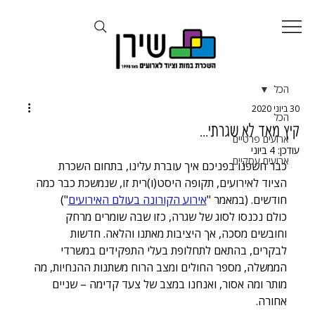
הכל
30 ביוני 2020
הכל
קיץ מאד לא שגרתי...
ארועים פרטיים
עודכן:
4 ביוני
ארועים עסקיים
כבר חשפנו בפניכם איך עוברת עלינו, בתחום השכרת 
הציוד לאירועים, תקופה היסט(ו)רית זו, שנמשכת כבר כמה 
חודשים. (במאמר "
אירוע הקורונה בעולם האירועים
")
כולם נכנסו לסוג של שגרה, כזו שבה שומרים מרחק 
וחובשים מסכה, אך היציבות מאתנו והלאה. חדשות 
לבקרים, בהתאם לתחלופת בעלי התפקידים במשרדי 
הממשלה, מספר החולים ומצב הרוח משתנות ההנחיות, מה 
מותר ומה אסור, ואנחנו במצב של צעד קדימה – שניים 
אחורה. 