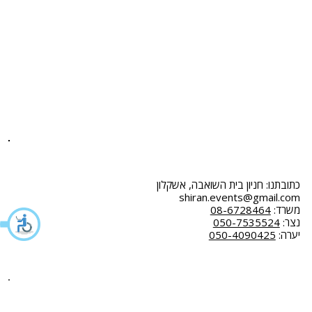
בלוג
במות לייר
המלצות
גידור ומחסומים
שאלות ותשובות
ציוד נילווה
צור קשר
דיגלול
הצהרת נגישות
חבילות ריהוט
מדיניות פרטיות
תקנון
כתובתנו: חניון בית השואבה, אשקלון
shiran.events@gmail.com
משרד:
08-6728464
נצר:
050-7535524
יערה:
050-4090425