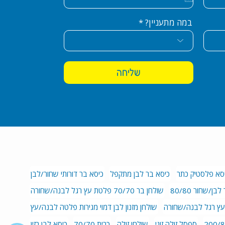
u
i
r
במה מתעניין?
e
d
שליחה
סא פלסטיק כתר
כיסא בר לבן מתקפל
כיסא בר דורותי שחור/לבן
ן/שחור 80/80
שולחן בר 70/70 פלטת עץ רגל לבנה/שחורה
שולחן מזנון לבן דמוי מגירות פלטה לבנה/עץ
ספסל זולה זוגי
שולחן זולה
כרית 70/70
כיסא לבן רזין