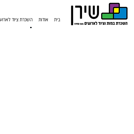
בית
אודות
השכרת ציוד לארועי
כיסא בר
דורותי
שחור/לבן