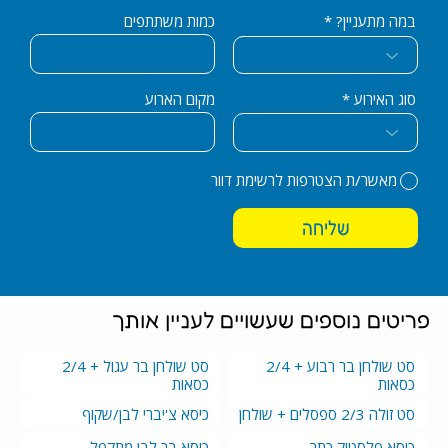
i
r
כמות משתתפים
במה מתעניין?
e
d
סוג האירוע
מקום הארוע
מאשר/ת הצטרפות לרשימת דוור
שליחה
פריטים נוספים שעשויים לעניין אותך
סט שולחן בר רבוע + 2/4
סט שולחן בר עגול + 2/4
כסאות
כסאות
סט זולה 2/3 ספסלים + שולחן
כיסא צ'יברי לבן/שקוף
כיסא פלסטיק כתר
כיסא בר לבן מתקפל