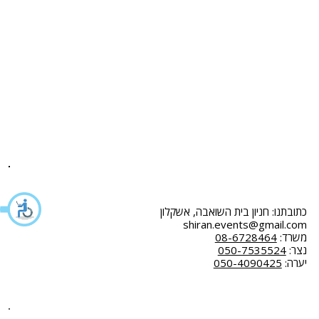
אודות
במות
בלוג
במות לייר
המלצות
גידור ומחסומים
שאלות ותשובות
ציוד נילווה
צור קשר
דיגלול
הצהרת נגישות
חבילות ריהוט
מדיניות פרטיות
תקנון
כתובתנו: חניון בית השואבה, אשקלון
shiran.events@gmail.com
משרד:
08-6728464
נצר:
050-7535524
יערה:
050-4090425