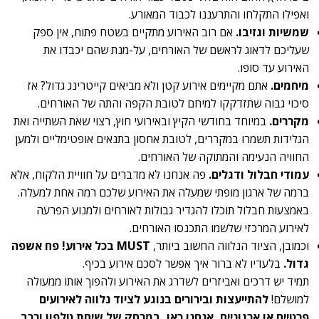
ואפילו התקלחו והתרעננו לכבוד המאורע.
שמשיות וגזיבו.
אם רוב האירוע מתקיים בשטח פתוח, אין ספק
שעליכם לדאוג לראשם של האורחים, על-מנת שהם יכבדו את
האירוע עד סופו.
מיחמים.
אתם מקיימים אירוע קטן ולא מביאים קייטרינג גדול? אז
סיכוי גבוה שתזדקקו למיחם לטובת הקפה והתה של האורחים.
מקררים.
במיוחד בחודשי הקיץ ובאירועי חוץ, רצוי שאת השתייה ואת
הגלידות תשמרו במקררים, לטובת אחסון בתנאים אופטימליים ולמען
החוויה הנעימה והמתוקה של האורחים.
עמודי חבלול ודגלים.
פה אנחנו לא מדברים על חוויית הלקוח, אלא
ברמה של ארגון מופתי שמעלה את האירוע שלכם רמה אחת למעלה.
באמצעות חבלול תוכלו להגדיר גבולות לאורחים ולמנוע הפרעה
לאירוע המרכזי שלשמו התכנסו האורחים.
וכמובן, הציוד הנלווה החשוב ביותר,
MUST בכל אירוע! פח אשפה
גדול.
בלעדיו לא ברור איך אפשר לסכם אירוע בכיף.
תמיד יש דרכים ואביזרים לשדרג את האירוע ולהפוך אותו ממעולה
למושלם!
להתייעצות ובירורים בנוגע לציוד נלווה לאירועים
פרטיים או ארגוניים, אנחנו כאן, במרחק של שיחת טלפון ורכב