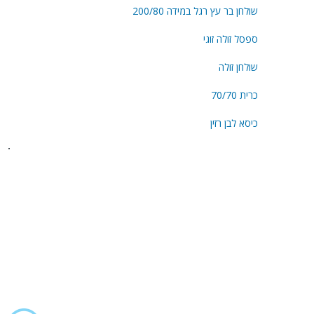
שולחן בר עץ רגל במידה 200/80
ספסל זולה זוגי
שולחן זולה
כרית 70/70
כיסא לבן רזין
בית
חבילות לארועים
אודות
במות
בלוג
במות לייר
המלצות
גידור ומחסומים
שאלות ותשובות
ציוד נילווה
צור קשר
דיגלול
הצהרת נגישות
חבילות ריהוט
מדיניות פרטיות
תקנון