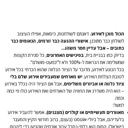
הכול מוכן לאירוע.
דאגתם לשולחנות, כיסאות, אפילו העיצוב
לשולחן כבר מתוכנן.
אישורי ההגעה כבר זורמים, הנאומים כבר
כתובים – אבל עדיין חסר משהו…
בדיוק כמו בבניית בית,
בפינישים האחרונים
, כל סגירת הקצוות
שמשלימה את הנראות ל-100% ולא ל"כמעט-מושלם".
בכל הנוגע לאירוע, מדובר על הציוד הנלווה שהוא הכרחי בכל אירוע
לטובת הצלחת האירוע.
יש מארחים שמעבירים אירוע שלם בלי
ציוד נלווה או אביזרים משלימים
, אבל אם הציוד היה נכלל באירוע
– הוא היה משדרג את החוויה של האורחים ואת האירוע כולו פי כמה
וכמה.
למשל:
מאווררים תעשייתיים או קולרים (מצננים).
אפשר להעביר אירוע
בלעדיהם, אבל ביולי-אוגוסט (בעצם, ברוב חודשי הקיץ והמעבר
בישראל), החום הוא בלתי-נסבל עבור אורחים שהגיעו כדי ליהנות,